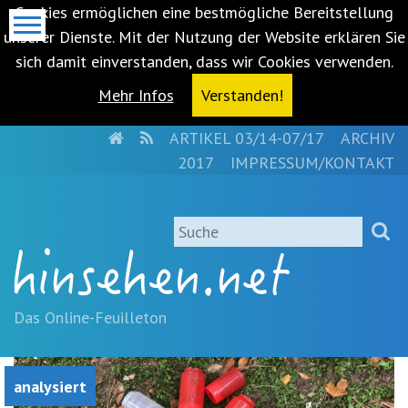
Cookies ermöglichen eine bestmögliche Bereitstellung
unserer Dienste. Mit der Nutzung der Website erklären Sie
sich damit einverstanden, dass wir Cookies verwenden.
Mehr Infos
Verstanden!
HOME
RSS
ARTIKEL 03/14-07/17
ARCHIV
Metanavigation
2017
IMPRESSUM/KONTAKT
Navigationsabkürzungen
Zum
Suche
Inhalt
springen
(Accesskey
'1')
Zur
Das Online-Feuilleton
Navigation
springen
(Accesskey
analysiert