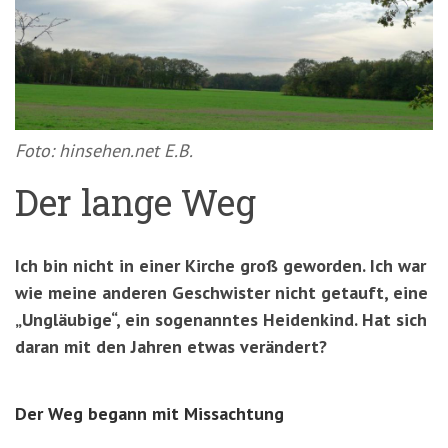
'3')
Zur
Suche
springen
(Accesskey
'2')
Foto: hinsehen.net E.B.
Der lange Weg
Ich bin nicht in einer Kirche groß geworden. Ich war
wie meine anderen Geschwister nicht getauft, eine
„Ungläubige“, ein sogenanntes Heidenkind. Hat sich
daran mit den Jahren etwas verändert?
Der Weg begann mit Missachtung