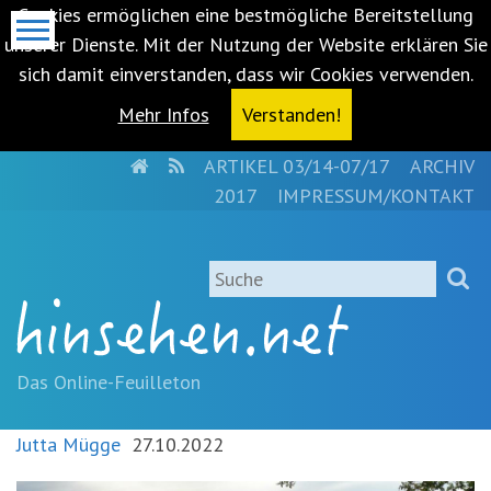
Cookies ermöglichen eine bestmögliche Bereitstellung
unserer Dienste. Mit der Nutzung der Website erklären Sie
sich damit einverstanden, dass wir Cookies verwenden.
Mehr Infos
Verstanden!
HOME
RSS
ARTIKEL 03/14-07/17
ARCHIV
Metanavigation
2017
IMPRESSUM/KONTAKT
Navigationsabkürzungen
Zum
Suche
Inhalt
springen
(Accesskey
'1')
Zur
Das Online-Feuilleton
Navigation
springen
Jutta Mügge
27.10.2022
(Accesskey