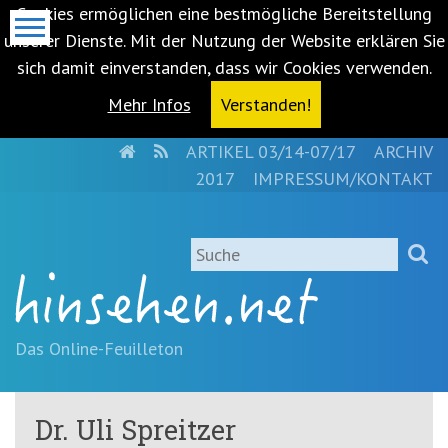
Cookies ermöglichen eine bestmögliche Bereitstellung
unserer Dienste. Mit der Nutzung der Website erklären Sie
sich damit einverstanden, dass wir Cookies verwenden.
Mehr Infos
Verstanden!
HOME
RSS
ARTIKEL 03/14-07/17
ARCHIV
Metanavigation
2017
IMPRESSUM/KONTAKT
Navigationsabkürzungen
Zum
Suche
Inhalt
springen
(Accesskey
'1')
Zur
Das Online-Feuilleton
Navigation
springen
(Accesskey
Dr. Uli Spreitzer