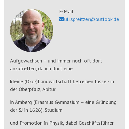
'3')
Zur
Suche
E-Mail
springen
uli.spreitzer@outlook.de
(Accesskey
'2')
Aufgewachsen – und immer noch oft dort
anzutreffen, da ich dort eine
kleine (Öko-)Landwirtschaft betreiben lasse - in
der Oberpfalz, Abitur
in Amberg (Erasmus Gymnasium – eine Gründung
der SJ in 1626). Studium
und Promotion in Physik, dabei Geschäftsführer