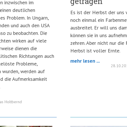
getragen
n inzwischen im
einen deutlichen
Es ist der Herbst der uns 
hes Problem. In Ungarn,
noch einmal ein Farbenme
anden und auch den USA
ausbreitet. Er will uns da
so zu beobachten. Die
können sie in uns aufneh
hten wirken auf viele
zehren. Aber nicht nur die
rweise dienen die
Herbst ist voller Ernte.
itischen Richtungen auch
mehr lesen ...
gelöste Probleme,
28.10.2
n wurden, werden auf
nd die Aufmerksamkeit
.
s Holtbernd