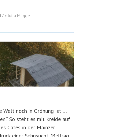
017
•
Jutta Mügge
ie Welt noch in Ordnung ist …
en.“ So steht es mit Kreide auf
nes Cafés in der Mainzer
ruck einer Sehnsucht. (Beitrag