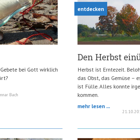
entdecken
Den Herbst ein
Gebete bei Gott wirklich
Herbst ist Erntezeit. Belo
ört?
das Obst, das Gemüse – es
ist Fülle. Alles konnte ir
kommen.
nnar Bach
mehr lesen ...
21.10.2