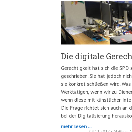
springen
(Accesskey
'2')
Die digitale Gerec
Gerechtigkeit hat sich die SPD 
geschrieben. Sie hat jedoch nic
sie konkret schließen wird. Wa
Werktätigen, wenn wir zu Diene
wenn diese mit künstlicher Int
Die Frage richtet sich auch an
bei der Digitalisierung heraus
mehr lesen ...
04.11.2017
•
Matthias 