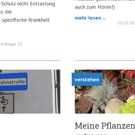
-Schulz nicht Entlastung
auch zum Hören!)
ss die
mehr lesen ...
 spezifische Krankheit
29.10.2
rd Bieger S.J.
verstehen
Meine Pflanzen