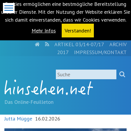
Cookies ermöglichen eine bestmögliche Bereitstellung
unserer Dienste. Mit der Nutzung der Website erklären Sie
sich damit einverstanden, dass wir Cookies verwenden.
Mehr Infos
Verstanden!
HOME
RSS
ARTIKEL 03/14-07/17
ARCHIV
Metanavigation
2017
IMPRESSUM/KONTAKT
Navigationsabkürzungen
Zum
Suche
Inhalt
springen
(Accesskey
'1')
Zur
Das Online-Feuilleton
Navigation
springen
Jutta Mügge
16.02.2026
(Accesskey