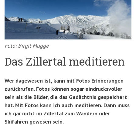
'3')
Zur
Suche
springen
(Accesskey
'2')
Foto: Birgit Mügge
Das Zillertal meditieren
Wer dagewesen ist, kann mit Fotos Erinnerungen
zurückrufen. Fotos können sogar eindrucksvoller
sein als die Bilder, die das Gedächtnis gespeichert
hat. Mit Fotos kann ich auch meditieren. Dann muss
ich gar nicht im Zillertal zum Wandern oder
Skifahren gewesen sein.