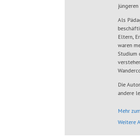
jüngeren 
Als Päda
beschäfti
Eltern, E
waren me
Studium d
verstehen
Wanderco
Die Autor
andere le
Mehr zum
Weitere A