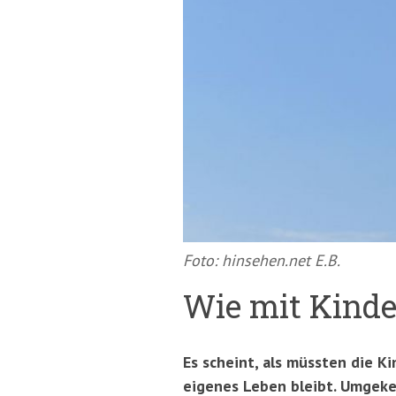
springen
(Accesskey
'2')
Foto: hinsehen.net E.B.
Wie mit Kinde
Es scheint, als müssten die Ki
eigenes Leben bleibt. Umgekeh