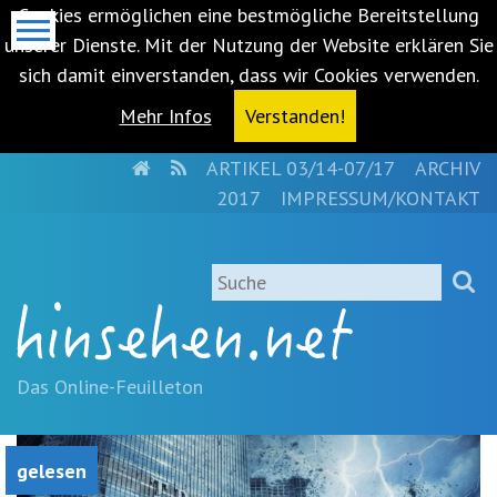
Cookies ermöglichen eine bestmögliche Bereitstellung
unserer Dienste. Mit der Nutzung der Website erklären Sie
sich damit einverstanden, dass wir Cookies verwenden.
Mehr Infos
Verstanden!
HOME
RSS
ARTIKEL 03/14-07/17
ARCHIV
Metanavigation
2017
IMPRESSUM/KONTAKT
Navigationsabkürzungen
Zum
Suche
Inhalt
springen
(Accesskey
'1')
Zur
Das Online-Feuilleton
Navigation
springen
(Accesskey
gelesen