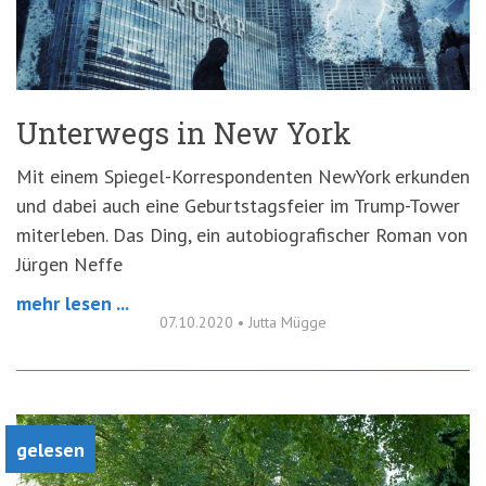
'3')
Zur
Suche
springen
(Accesskey
'2')
Unterwegs in New York
Mit einem Spiegel-Korrespondenten NewYork erkunden
und dabei auch eine Geburtstagsfeier im Trump-Tower
miterleben. Das Ding, ein autobiografischer Roman von
Jürgen Neffe
mehr lesen ...
07.10.2020
•
Jutta Mügge
gelesen