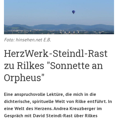
'3')
Zur
Suche
springen
(Accesskey
'2')
Foto: hinsehen.net E.B.
HerzWerk-Steindl-Rast
zu Rilkes "Sonnette an
Orpheus"
Eine anspruchsvolle Lektüre, die mich in die
dichterische, spirituelle Welt von Rilke entführt. In
eine Welt des Herzens. Andrea Kreuzberger im
Gespräch mit David Steindl-Rast über Rilkes