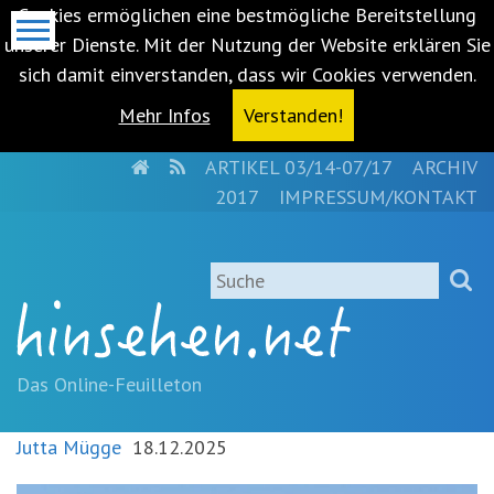
Cookies ermöglichen eine bestmögliche Bereitstellung
unserer Dienste. Mit der Nutzung der Website erklären Sie
sich damit einverstanden, dass wir Cookies verwenden.
Mehr Infos
Verstanden!
HOME
RSS
ARTIKEL 03/14-07/17
ARCHIV
Metanavigation
2017
IMPRESSUM/KONTAKT
Navigationsabkürzungen
Zum
Suche
Inhalt
springen
(Accesskey
'1')
Zur
Das Online-Feuilleton
Navigation
springen
Jutta Mügge
18.12.2025
(Accesskey