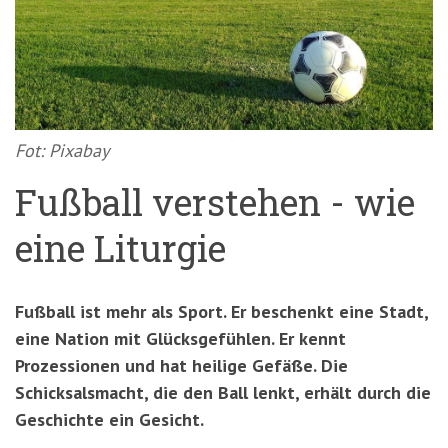
'3')
Zur
Suche
springen
(Accesskey
'2')
Fot: Pixabay
Fußball verstehen - wie
eine Liturgie
Fußball ist mehr als Sport. Er beschenkt eine Stadt,
eine Nation mit Glücksgefühlen. Er kennt
Prozessionen und hat heilige Gefäße. Die
Schicksalsmacht, die den Ball lenkt, erhält durch die
Geschichte ein Gesicht.