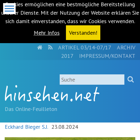
Cookies ermöglichen eine bestmögliche Bereitstellung
unserer Dienste. Mit der Nutzung der Website erklären Sie
sich damit einverstanden, dass wir Cookies verwenden.
Mehr Infos
Verstanden!
HOME
RSS
ARTIKEL 03/14-07/17
ARCHIV
Metanavigation
2017
IMPRESSUM/KONTAKT
Navigationsabkürzungen
Zum
Suche
Inhalt
springen
(Accesskey
'1')
Zur
Das Online-Feuilleton
Navigation
springen
Eckhard Bieger S.J.
23.08.2024
(Accesskey