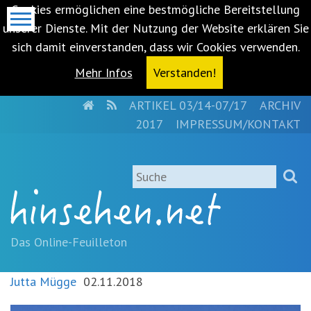
Cookies ermöglichen eine bestmögliche Bereitstellung
unserer Dienste. Mit der Nutzung der Website erklären Sie
sich damit einverstanden, dass wir Cookies verwenden.
Mehr Infos
Verstanden!
HOME
RSS
ARTIKEL 03/14-07/17
ARCHIV
Metanavigation
2017
IMPRESSUM/KONTAKT
Navigationsabkürzungen
Zum
Suche
Inhalt
springen
(Accesskey
'1')
Zur
Das Online-Feuilleton
Navigation
springen
Jutta Mügge
02.11.2018
(Accesskey