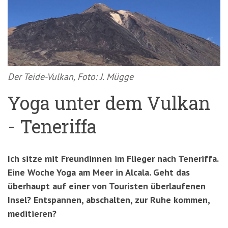
'3')
Zur
Suche
springen
(Accesskey
'2')
Der Teide-Vulkan, Foto: J. Mügge
Yoga unter dem Vulkan
- Teneriffa
Ich sitze mit Freundinnen im Flieger nach Teneriffa.
Eine Woche Yoga am Meer in Alcala. Geht das
überhaupt auf einer von Touristen überlaufenen
Insel? Entspannen, abschalten, zur Ruhe kommen,
meditieren?