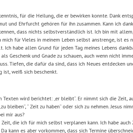
kenntnis, für die Heilung, die er bewirken konnte. Dank ent
mut und Ehrfurcht gehören für ihn zusammen. Kann ich dan
ennen, dass nichts selbstverständlich ist. Ich bin mit allem
 mich für Vieles in meinem Leben selbst anstrenge, ist es n
. Ich habe allen Grund für jeden Tag meines Lebens dankbar
 als Geschenk und Gnade zu schauen, auch wenn nicht immer
uss. Tiefen, die dafür da sind, dass ich Neues entdecken u
 ist, weiß sich beschenkt.
n Texten wird berichtet: „er bleibt“. Er nimmt sich die Zeit
zu bleiben“, “ Zeit zu haben“ oder sich zu nehmen. Jesus nim
bei mir aus?
l Zeit, die ich für mich selbst verplanen kann. Ich habe auch
 Da kann es aber vorkommen, dass sich Termine überschneid