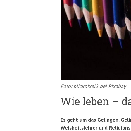
springen
(Accesskey
'2')
Foto: blickpixel2 bei Pixabay
Wie leben – d
Es geht um das Gelingen. Gelin
Weisheitslehrer und Religion