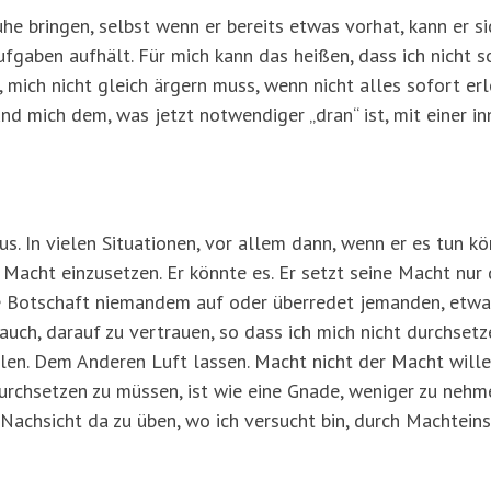
Ruhe bringen, selbst wenn er bereits etwas vorhat, kann er 
fgaben aufhält. Für mich kann das heißen, dass ich nicht s
mich nicht gleich ärgern muss, wenn nicht alles sofort erl
und mich dem, was jetzt notwendiger „dran“ ist, mit einer 
us. In vielen Situationen, vor allem dann, wenn er es tun k
ne Macht einzusetzen. Er könnte es. Er setzt seine Macht nu
e Botschaft niemandem auf oder überredet jemanden, etwas 
auch, darauf zu vertrauen, so dass ich mich nicht durchset
len. Dem Anderen Luft lassen. Macht nicht der Macht willen
urchsetzen zu müssen, ist wie eine Gnade, weniger zu nehme
 Nachsicht da zu üben, wo ich versucht bin, durch Machtein