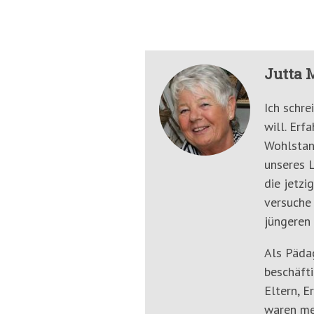
Jutta 
Ich schre
will. Erf
Wohlstan
unseres L
die jetzi
versuche
jüngeren 
Als Päda
beschäfti
Eltern, E
waren me