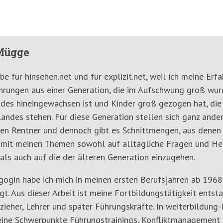
Mügge
ibe für hinsehen.net und für explizit.net, weil ich meine E
ahrungen aus einer Generation, die im Aufschwung groß wurde
des hineingewachsen ist und Kinder groß gezogen hat, die
andes stehen. Für diese Generation stellen sich ganz ande
gen Rentner und dennoch gibt es Schnittmengen, aus denen b
 mit meinen Themen sowohl auf alltägliche Fragen und He
als auch auf die der älteren Generation einzugehen.
gogin habe ich mich in meinen ersten Berufsjahren ab 1968
gt. Aus dieser Arbeit ist meine Fortbildungstätigkeit ents
rzieher, Lehrer und später Führungskräfte. In weiterbildung-
ine Schwerpunkte Führungstrainings, Konfliktmanagement 