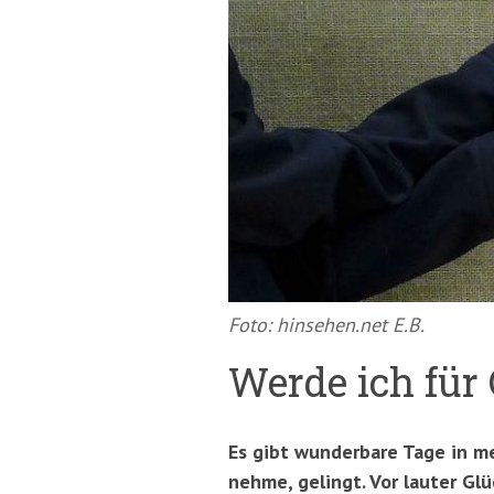
springen
(Accesskey
'2')
Foto: hinsehen.net E.B.
Werde ich für 
Es gibt wunderbare Tage in m
nehme, gelingt. Vor lauter Gl