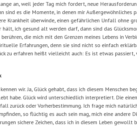
ht lange an, weil jeder Tag mich fordert, neue Herausforderu
nn sind es die Momente, in denen mir Außergewöhnliches pa
ere Krankheit überwinde, einen gefährlichen Unfall ohne gr
r hält, ich gesund alt werden darf, dann sind das Glücksmo
en berühren, die mich mit den Grenzen meines Lebens in Ve
irituelle Erfahrungen, denn sie sind nicht so einfach erklä
k zu erfahren heißt vielleicht auch: Es ist etwas passiert
k
kennen wir. Ja, Glück gehabt, dass ich diesem Menschen beg
ebt habe. Glück wird unterschiedlich interpretiert. Die eine
all zurück oder Vorherbestimmung. Ich frage mich natürlic
empfinden, so flüchtig es auch sein mag, mich eine andere 
hrungen sichere Zeichen, dass ich in diesem Leben gewollt 