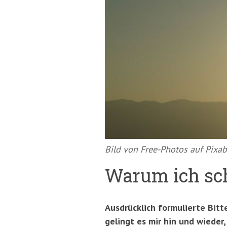
springen
(Accesskey
'2')
Bild von Free-Photos auf Pixa
Warum ich sc
Ausdrücklich formulierte Bitt
gelingt es mir hin und wiede