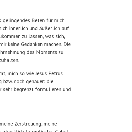
s gelingendes Beten für mich
ich innerlich und äußerlich auf
zukommen zu lassen, was sich,
 mir keine Gedanken machen. Die
r Wahrnehmung des Moments zu
zuhalten.
t, mich so wie Jesus Petrus
g bzw. noch genauer: die
r sehr begrenzt formulieren und
 meine Zerstreuung, meine
usdrücklich formuliertes Gebet