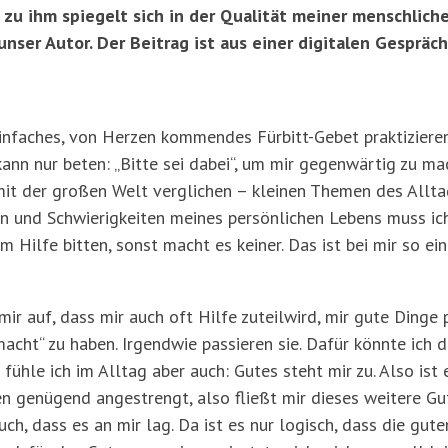
zu ihm spiegelt sich in der Qualität meiner menschli
 unser Autor. Der Beitrag ist aus einer digitalen Gesprä
infaches, von Herzen kommendes Fürbitt-Gebet praktizieren.
kann nur beten: „Bitte sei dabei“, um mir gegenwärtig zu ma
 mit der großen Welt verglichen – kleinen Themen des Allta
 und Schwierigkeiten meines persönlichen Lebens muss ich 
Hilfe bitten, sonst macht es keiner. Das ist bei mir so ein
mir auf, dass mir auch oft Hilfe zuteilwird, mir gute Dinge 
macht“ zu haben. Irgendwie passieren sie. Dafür könnte ich d
hle ich im Alltag aber auch: Gutes steht mir zu. Also ist es
n genügend angestrengt, also fließt mir dieses weitere Gut
uch, dass es an mir lag. Da ist es nur logisch, dass die gu