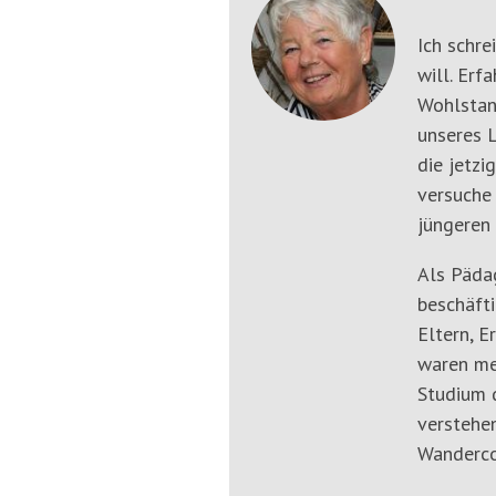
Ich schre
will. Erf
Wohlstan
unseres L
die jetzi
versuche
jüngeren 
Als Päda
beschäfti
Eltern, E
waren me
Studium d
verstehen
Wanderco