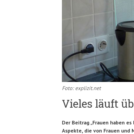
springen
(Accesskey
'2')
Foto: explizit.net
Vieles läuft ü
Der Beitrag „Frauen haben es l
Aspekte, die von Frauen und M