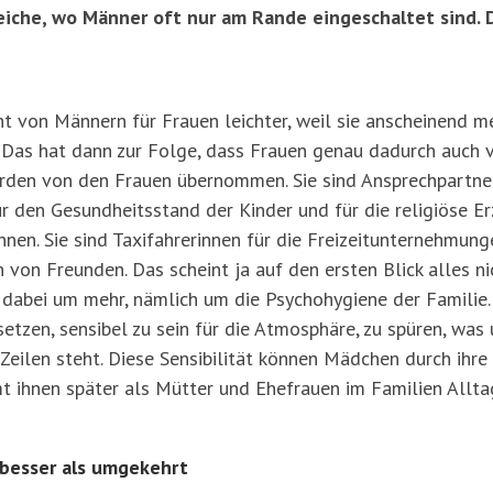
che, wo Männer oft nur am Rande eingeschaltet sind. 
t von Männern für Frauen leichter, weil sie anscheinend me
 Das hat dann zur Folge, dass Frauen genau dadurch auch v
rden von den Frauen übernommen. Sie sind Ansprechpartner
für den Gesundheitsstand der Kinder und für die religiöse 
nnen. Sie sind Taxifahrerinnen für die Freizeitunternehmunge
von Freunden. Das scheint ja auf den ersten Blick alles nic
abei um mehr, nämlich um die Psychohygiene der Familie.
rsetzen, sensibel zu sein für die Atmosphäre, zu spüren, wa
eilen steht. Diese Sensibilität können Mädchen durch ihre
t ihnen später als Mütter und Ehefrauen im Familien Allta
besser als umgekehrt