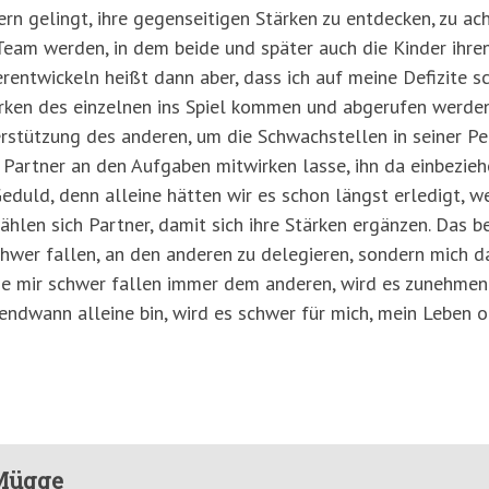
 gelingt, ihre gegenseitigen Stärken zu entdecken, zu ach
 Team werden, in dem beide und später auch die Kinder ihre
rentwickeln heißt dann aber, dass ich auf meine Defizite s
tärken des einzelnen ins Spiel kommen und abgerufen werden
terstützung des anderen, um die Schwachstellen in seiner P
Partner an den Aufgaben mitwirken lasse, ihn da einbeziehe
uld, denn alleine hätten wir es schon längst erledigt, wei
ählen sich Partner, damit sich ihre Stärken ergänzen. Das b
chwer fallen, an den anderen zu delegieren, sondern mich d
die mir schwer fallen immer dem anderen, wird es zunehmend
gendwann alleine bin, wird es schwer für mich, mein Leben 
Mügge