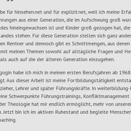
ibe für hinsehen.net und für explizit.net, weil ich meine E
ahrungen aus einer Generation, die im Aufschwung groß wurde
des hineingewachsen ist und Kinder groß gezogen hat, die
andes stehen. Für diese Generation stellen sich ganz ande
gen Rentner und dennoch gibt es Schnittmengen, aus denen b
 mit meinen Themen sowohl auf alltägliche Fragen und He
als auch auf die der älteren Generation einzugehen.
gogin habe ich mich in meinen ersten Berufsjahren ab 1968
gt. Aus dieser Arbeit ist meine Fortbildungstätigkeit ents
rzieher, Lehrer und später Führungskräfte. In weiterbildung-
ine Schwerpunkte Führungstrainings, Konfliktmanagement 
er Theologie hat mir endlich ermöglicht, mehr von unserer c
. Jetzt bin ich im aktiven Ruhestand und begleite Mensche
aching.