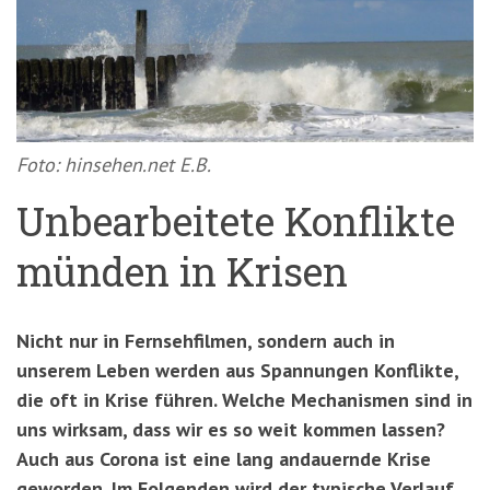
'3')
Zur
Suche
springen
(Accesskey
'2')
Foto: hinsehen.net E.B.
Unbearbeitete Konflikte
münden in Krisen
Nicht nur in Fernsehfilmen, sondern auch in
unserem Leben werden aus Spannungen Konflikte,
die oft in Krise führen. Welche Mechanismen sind in
uns wirksam, dass wir es so weit kommen lassen?
Auch aus Corona ist eine lang andauernde Krise
geworden. Im Folgenden wird der typische Verlauf