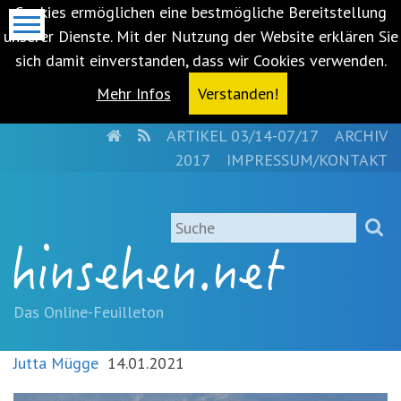
Cookies ermöglichen eine bestmögliche Bereitstellung
unserer Dienste. Mit der Nutzung der Website erklären Sie
sich damit einverstanden, dass wir Cookies verwenden.
Mehr Infos
Verstanden!
HOME
RSS
ARTIKEL 03/14-07/17
ARCHIV
Metanavigation
2017
IMPRESSUM/KONTAKT
Navigationsabkürzungen
Zum
Suche
Inhalt
springen
(Accesskey
'1')
Zur
Das Online-Feuilleton
Navigation
springen
Jutta Mügge
14.01.2021
(Accesskey