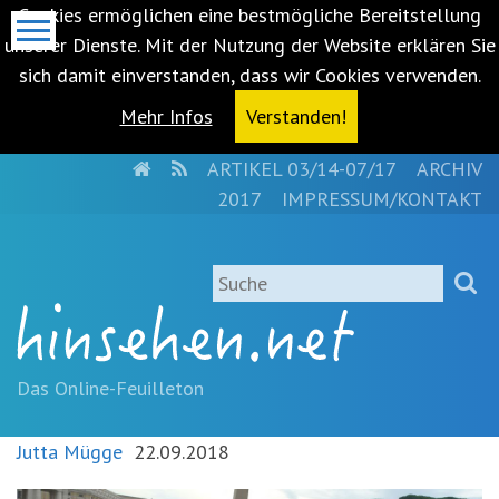
Cookies ermöglichen eine bestmögliche Bereitstellung
unserer Dienste. Mit der Nutzung der Website erklären Sie
sich damit einverstanden, dass wir Cookies verwenden.
Mehr Infos
Verstanden!
HOME
RSS
ARTIKEL 03/14-07/17
ARCHIV
Metanavigation
2017
IMPRESSUM/KONTAKT
Navigationsabkürzungen
Zum
Suche
Inhalt
springen
(Accesskey
'1')
Zur
Das Online-Feuilleton
Navigation
springen
Jutta Mügge
22.09.2018
(Accesskey