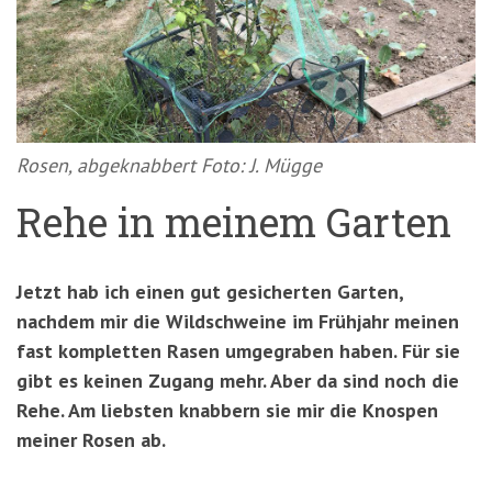
'3')
Zur
Suche
springen
(Accesskey
'2')
Rosen, abgeknabbert Foto: J. Mügge
Rehe in meinem Garten
Jetzt hab ich einen gut gesicherten Garten,
nachdem mir die Wildschweine im Frühjahr meinen
fast kompletten Rasen umgegraben haben. Für sie
gibt es keinen Zugang mehr. Aber da sind noch die
Rehe. Am liebsten knabbern sie mir die Knospen
meiner Rosen ab.