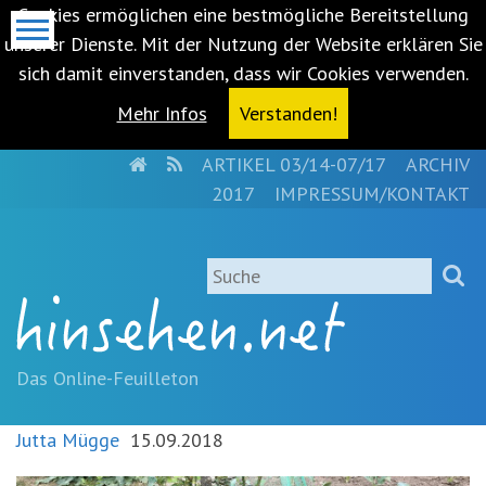
Cookies ermöglichen eine bestmögliche Bereitstellung
unserer Dienste. Mit der Nutzung der Website erklären Sie
sich damit einverstanden, dass wir Cookies verwenden.
Mehr Infos
Verstanden!
HOME
RSS
ARTIKEL 03/14-07/17
ARCHIV
Metanavigation
2017
IMPRESSUM/KONTAKT
Navigationsabkürzungen
Zum
Suche
Inhalt
springen
(Accesskey
'1')
Zur
Das Online-Feuilleton
Navigation
springen
Jutta Mügge
15.09.2018
(Accesskey