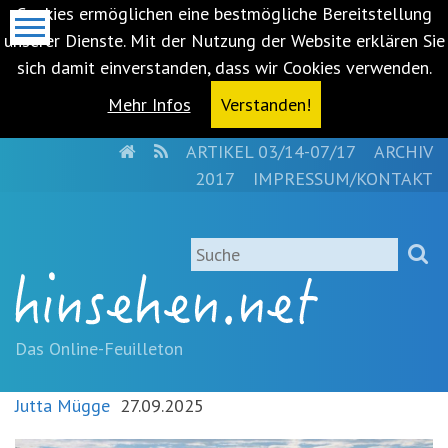
Cookies ermöglichen eine bestmögliche Bereitstellung
unserer Dienste. Mit der Nutzung der Website erklären Sie
sich damit einverstanden, dass wir Cookies verwenden.
Mehr Infos
Verstanden!
HOME
RSS
ARTIKEL 03/14-07/17
ARCHIV
Metanavigation
2017
IMPRESSUM/KONTAKT
Navigationsabkürzungen
Zum
Suche
Inhalt
springen
(Accesskey
'1')
Zur
Das Online-Feuilleton
Navigation
springen
Jutta Mügge
27.09.2025
(Accesskey