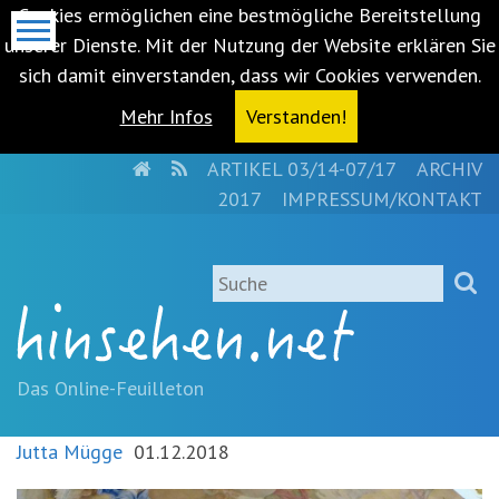
Cookies ermöglichen eine bestmögliche Bereitstellung
unserer Dienste. Mit der Nutzung der Website erklären Sie
sich damit einverstanden, dass wir Cookies verwenden.
Mehr Infos
Verstanden!
HOME
RSS
ARTIKEL 03/14-07/17
ARCHIV
Metanavigation
2017
IMPRESSUM/KONTAKT
Navigationsabkürzungen
Zum
Suche
Inhalt
springen
(Accesskey
'1')
Zur
Das Online-Feuilleton
Navigation
springen
Jutta Mügge
01.12.2018
(Accesskey