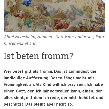
'3')
Zur
Suche
springen
(Accesskey
'2')
Abtei Neresheim, Himmel - Gott Vater und Jesus, Foto:
hinsehen.net E.B.
Ist beten fromm?
Wer betet gilt als fromm. Das ist zumindest die
landläufige Auffassung. Beten fängt meist mit
Frömmigkeit an. Als Kind will ich brav sein. Ich habe
einen Gott, den ich mir vorstellen kann, einen, der
alles sieht, mit dem ich rede, der mich behütet und
beschützt. Das bleibt aber nicht so.