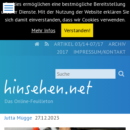
Cookies ermöglichen eine bestmögliche Bereitstellung
unserer Dienste. Mit der Nutzung der Website erklären Sie
sich damit einverstanden, dass wir Cookies verwenden.
Mehr Infos
Verstanden!
HOME
RSS
ARTIKEL 03/14-07/17
ARCHIV
Metanavigation
2017
IMPRESSUM/KONTAKT
Navigationsabkürzungen
Zum
Suche
Inhalt
springen
(Accesskey
'1')
Zur
Das Online-Feuilleton
Navigation
springen
Jutta Mügge
27.12.2023
(Accesskey