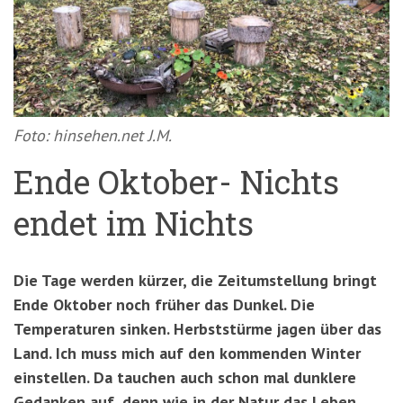
'3')
Zur
Suche
springen
(Accesskey
'2')
Foto: hinsehen.net J.M.
Ende Oktober- Nichts
endet im Nichts
Die Tage werden kürzer, die Zeitumstellung bringt
Ende Oktober noch früher das Dunkel. Die
Temperaturen sinken. Herbststürme jagen über das
Land. Ich muss mich auf den kommenden Winter
einstellen. Da tauchen auch schon mal dunklere
Gedanken auf, denn wie in der Natur das Leben