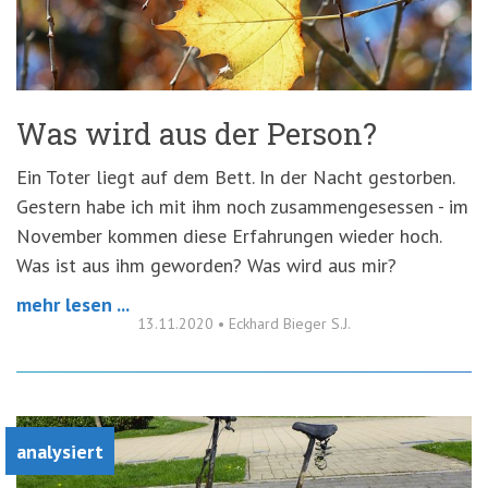
'3')
Zur
Suche
springen
(Accesskey
'2')
Was wird aus der Person?
Ein Toter liegt auf dem Bett. In der Nacht gestorben.
Gestern habe ich mit ihm noch zusammengesessen - im
November kommen diese Erfahrungen wieder hoch.
Was ist aus ihm geworden? Was wird aus mir?
mehr lesen ...
13.11.2020
•
Eckhard Bieger S.J.
analysiert