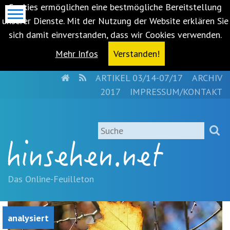
Cookies ermöglichen eine bestmögliche Bereitstellung
unserer Dienste. Mit der Nutzung der Website erklären Sie
sich damit einverstanden, dass wir Cookies verwenden.
Mehr Infos
Verstanden!
HOME
RSS
ARTIKEL 03/14-07/17
ARCHIV
Metanavigation
2017
IMPRESSUM/KONTAKT
Navigationsabkürzungen
Zum
Suche
Inhalt
springen
(Accesskey
'1')
Zur
Das Online-Feuilleton
Navigation
springen
(Accesskey
analysiert