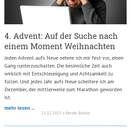
'3')
Zur
Suche
springen
(Accesskey
'2')
4. Advent: Auf der Suche nach
einem Moment Weihnachten
Jeden Advent aufs Neue nehme ich mir fest vor, einen
Gang runterzuschalten. Die besinnliche Zeit auch
wirklich mit Entschleunigung und Achtsamkeit zu
füllen. Und jedes Jahr aufs Neue scheitere ich am
Dezember, der mittlerweile zum Marathon geworden
ist.
mehr lesen ...
21.12.2025
•
Kerstin Barton