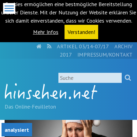
Cookies ermöglichen eine bestmögliche Bereitstellung
unserer Dienste. Mit der Nutzung der Website erklären Sie
sich damit einverstanden, dass wir Cookies verwenden.
Mehr Infos
Verstanden!
HOME
RSS
ARTIKEL 03/14-07/17
ARCHIV
Metanavigation
2017
IMPRESSUM/KONTAKT
Navigationsabkürzungen
Zum
Suche
Inhalt
springen
(Accesskey
'1')
Zur
Das Online-Feuilleton
Navigation
springen
(Accesskey
analysiert