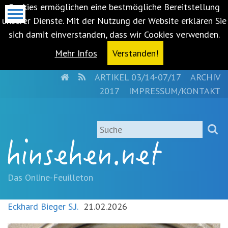
Cookies ermöglichen eine bestmögliche Bereitstellung
unserer Dienste. Mit der Nutzung der Website erklären Sie
sich damit einverstanden, dass wir Cookies verwenden.
Mehr Infos
Verstanden!
HOME
RSS
ARTIKEL 03/14-07/17
ARCHIV
Metanavigation
2017
IMPRESSUM/KONTAKT
Navigationsabkürzungen
Zum
Suche
Inhalt
springen
(Accesskey
'1')
Zur
Das Online-Feuilleton
Navigation
springen
Eckhard Bieger S.J.
21.02.2026
(Accesskey