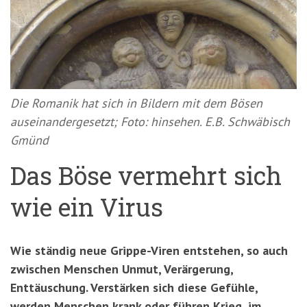
'3')
Zur
Suche
springen
(Accesskey
'2')
Die Romanik hat sich in Bildern mit dem Bösen
auseinandergesetzt; Foto: hinsehen. E.B. Schwäbisch
Gmünd
Das Böse vermehrt sich
wie ein Virus
Wie ständig neue Grippe-Viren entstehen, so auch
zwischen Menschen Unmut, Verärgerung,
Enttäuschung. Verstärken sich diese Gefühle,
werden Menschen krank oder führen Krieg, im