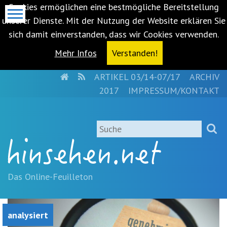
Cookies ermöglichen eine bestmögliche Bereitstellung
unserer Dienste. Mit der Nutzung der Website erklären Sie
sich damit einverstanden, dass wir Cookies verwenden.
Mehr Infos
Verstanden!
HOME
RSS
ARTIKEL 03/14-07/17
ARCHIV
Metanavigation
2017
IMPRESSUM/KONTAKT
Navigationsabkürzungen
Zum
Suche
Inhalt
springen
(Accesskey
'1')
Zur
Das Online-Feuilleton
Navigation
springen
(Accesskey
analysiert