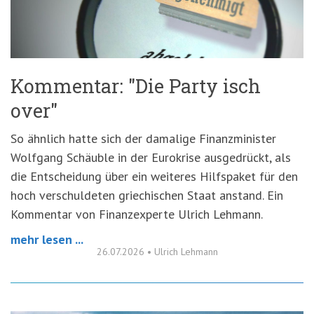
'3')
Zur
Suche
springen
(Accesskey
'2')
Kommentar: "Die Party isch
over"
So ähnlich hatte sich der damalige Finanzminister
Wolfgang Schäuble in der Eurokrise ausgedrückt, als
die Entscheidung über ein weiteres Hilfspaket für den
hoch verschuldeten griechischen Staat anstand. Ein
Kommentar von Finanzexperte Ulrich Lehmann.
mehr lesen ...
26.07.2026
•
Ulrich Lehmann