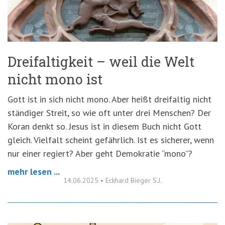
'3')
Zur
Suche
springen
(Accesskey
'2')
Dreifaltigkeit – weil die Welt
nicht mono ist
Gott ist in sich nicht mono. Aber heißt dreifaltig nicht
ständiger Streit, so wie oft unter drei Menschen? Der
Koran denkt so. Jesus ist in diesem Buch nicht Gott
gleich. Vielfalt scheint gefährlich. Ist es sicherer, wenn
nur einer regiert? Aber geht Demokratie “mono”?
mehr lesen ...
14.06.2025
•
Eckhard Bieger S.J.