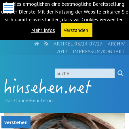
Cookies ermöglichen eine bestmögliche Bereitstellung
unserer Dienste. Mit der Nutzung der Website erklären Sie
sich damit einverstanden, dass wir Cookies verwenden.
Mehr Infos
Verstanden!
HOME
RSS
ARTIKEL 03/14-07/17
ARCHIV
Metanavigation
2017
IMPRESSUM/KONTAKT
Navigationsabkürzungen
Zum
Suche
Inhalt
springen
(Accesskey
'1')
Zur
Das Online-Feuilleton
Navigation
springen
(Accesskey
verstehen