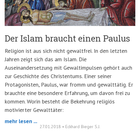
'3')
Zur
Suche
springen
(Accesskey
'2')
Der Islam braucht einen Paulus
Religion ist aus sich nicht gewaltfrei. In den letzten
Jahren zeigt sich das am Islam. Die
Auseinandersetzung mit Gewaltimpulsen gehört auch
zur Geschichte des Christentums. Einer seiner
Protagonisten, Paulus, war fromm und gewalttätig. Er
brauchte eine besondere Erfahrung, um davon frei zu
kommen. Worin besteht die Bekehrung religiös
motivierter Gewalttäter:
mehr lesen ...
27.01.2018
•
Eckhard Bieger S.J.