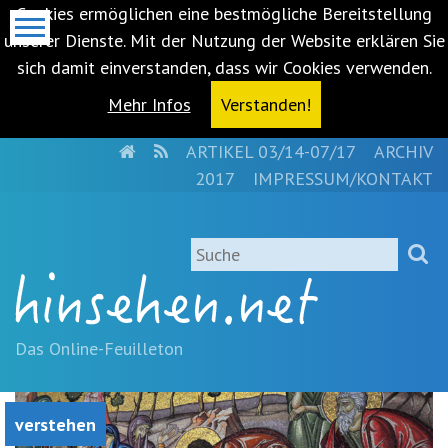
Cookies ermöglichen eine bestmögliche Bereitstellung
unserer Dienste. Mit der Nutzung der Website erklären Sie
sich damit einverstanden, dass wir Cookies verwenden.
Mehr Infos
Verstanden!
HOME
RSS
ARTIKEL 03/14-07/17
ARCHIV
Metanavigation
2017
IMPRESSUM/KONTAKT
Navigationsabkürzungen
Zum
Suche
Inhalt
springen
(Accesskey
'1')
Zur
Das Online-Feuilleton
Navigation
springen
(Accesskey
verstehen