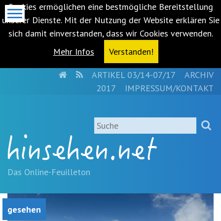
Cookies ermöglichen eine bestmögliche Bereitstellung
unserer Dienste. Mit der Nutzung der Website erklären Sie
sich damit einverstanden, dass wir Cookies verwenden.
Mehr Infos
Verstanden!
HOME
RSS
ARTIKEL 03/14-07/17
ARCHIV
Metanavigation
2017
IMPRESSUM/KONTAKT
Navigationsabkürzungen
Zum
Suche
Inhalt
springen
(Accesskey
'1')
Zur
Das Online-Feuilleton
Navigation
springen
(Accesskey
gesehen