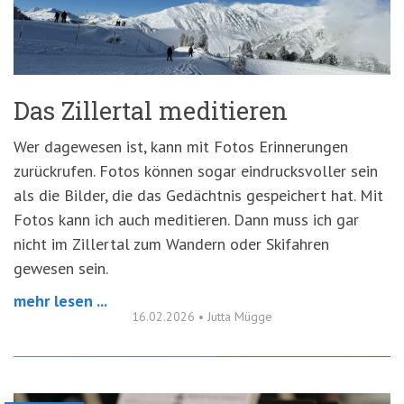
'3')
Zur
Suche
springen
(Accesskey
'2')
Das Zillertal meditieren
Wer dagewesen ist, kann mit Fotos Erinnerungen
zurückrufen. Fotos können sogar eindrucksvoller sein
als die Bilder, die das Gedächtnis gespeichert hat. Mit
Fotos kann ich auch meditieren. Dann muss ich gar
nicht im Zillertal zum Wandern oder Skifahren
gewesen sein.
mehr lesen ...
16.02.2026
•
Jutta Mügge