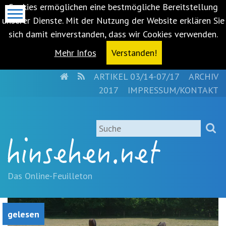
Cookies ermöglichen eine bestmögliche Bereitstellung
unserer Dienste. Mit der Nutzung der Website erklären Sie
sich damit einverstanden, dass wir Cookies verwenden.
Mehr Infos
Verstanden!
HOME
RSS
ARTIKEL 03/14-07/17
ARCHIV
Metanavigation
2017
IMPRESSUM/KONTAKT
Navigationsabkürzungen
Zum
Suche
Inhalt
springen
(Accesskey
'1')
Zur
Das Online-Feuilleton
Navigation
springen
(Accesskey
gelesen