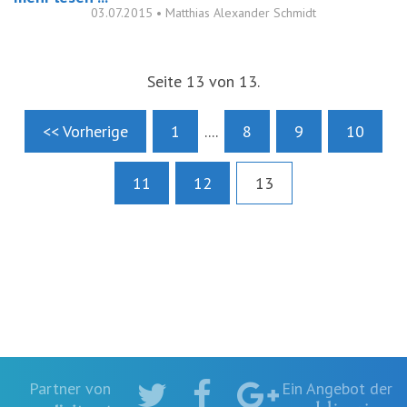
03.07.2015
•
Matthias Alexander Schmidt
Seite 13 von 13.
<< Vorherige
1
....
8
9
10
11
12
13
Twitter
Facebook
Partner von
Ein Angebot der