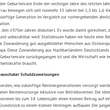
der Geburtenrate Ende der sechziger Jahre des letzten Jahr
Frau bewegen sich seit nunmehr 55 Jahren bei 1,3 bis 1,6 Ki
ünftige Generation im Vergleich zur vorhergehenden ähnlich 
ation.
den 1970er Jahren diskutiert. Es wurde damit gerechnet, 
nd unbezahlbar wird. Stattdessen haben wir heute eine Re
he Zuwanderung gut ausgebildeter Menschen aus Osteuropa 
opa. Diese Zuwanderung aus Nachbarländern Deutschlands w
 Geburtenrate zurückgegangen ist und die Wirtschaft wie im
beitskräfte braucht.
pauschaler Schuldzuweisungen
erden, wie zukünftige Rentnergenerationen versorgt werde
vaten Rentenvorsorge inklusive von Betriebsrenten. Die Idee
renen bis zum 18. Lebensjahr einen kleinen Betrag auf ein 
er Grundstock zu einem kleinen Vermögen aufbauen. Die jun