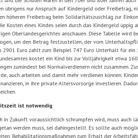
t und die Schulen waren in den 70er und 80er Jahren auch 
 übrigens nur Anspruch auf Kindergeld oder Freibetrag, n
nen höheren Freibetrag beim Solidaritätszuschlag zur Eink
die Kosten eines Kindes seien durch das Kindergeld üppig a
tigen Oberlandesgerichtes anschauen. Diese Tabelle wird 
ogen, um den Betrag festzustellen, der vom Unterhaltspfli
901 Euro zahlt zum Beispiel 747 Euro Unterhalt für ein 
ndesamtes kostet ein Kind bis zur Volljährigkeit etwa 160
ngen zumindest bei Normalverdienern nicht zusammen. Zusä
de, auch arbeiten und damit mehr verdienen können. Kinder
inanzieren, in ihre private Altersvorsorge investieren. Dad
eichen.
itszeit ist notwendig
 in Zukunft voraussichtlich schrumpfen wird, muss auch l
 getan werden muss, sei dahingestellt. Es sollte auch mögli
eiten. Rehabilitationsmaßnahmen zum Erhalt der Arbeitsfähi