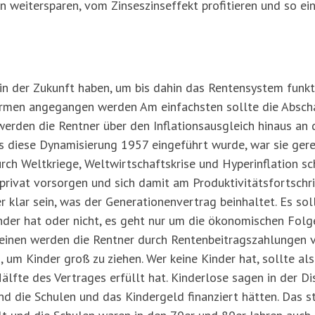
n weitersparen, vom Zinseszinseffekt profitieren und so ein
 in der Zukunft haben, um bis dahin das Rentensystem funkt
rmen angegangen werden Am einfachsten sollte die Absch
werden die Rentner über den Inflationsausgleich hinaus an 
ls diese Dynamisierung 1957 eingeführt wurde, war sie gere
urch Weltkriege, Weltwirtschaftskrise und Hyperinflation s
rivat vorsorgen und sich damit am Produktivitätsfortschrit
 klar sein, was der Generationenvertrag beinhaltet. Es soll
nder hat oder nicht, es geht nur um die ökonomischen Folge
einen werden die Rentner durch Rentenbeitragszahlungen v
, um Kinder groß zu ziehen. Wer keine Kinder hat, sollte al
lfte des Vertrages erfüllt hat. Kinderlose sagen in der Dis
d die Schulen und das Kindergeld finanziert hätten. Das s