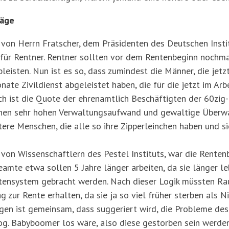
läge
 von Herrn Fratscher, dem Präsidenten des Deutschen Insti
hr für Rentner. Rentner sollten vor dem Rentenbeginn noch
leisten. Nun ist es so, dass zumindest die Männer, die jetz
te Zivildienst abgeleistet haben, die für die jetzt im Ar
h ist die Quote der ehrenamtlich Beschäftigten der 60zig- 
einen sehr hohen Verwaltungsaufwand und gewaltige Überwa
tere Menschen, die alle so ihre Zipperleinchen haben und s
 von Wissenschaftlern des Pestel Instituts, war die Rente
eamte etwa sollen 5 Jahre länger arbeiten, da sie länger l
ntensystem gebracht werden. Nach dieser Logik müssten Rau
 zur Rente erhalten, da sie ja so viel früher sterben als Ni
gen ist gemeinsam, dass suggeriert wird, die Probleme de
g. Babyboomer los wäre, also diese gestorben sein werden.