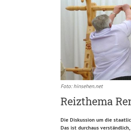
springen
(Accesskey
'2')
Foto: hinsehen.net
Reizthema Re
Die Diskussion um die staatli
Das ist durchaus verständlich