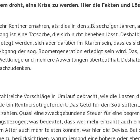
em droht, eine Krise zu werden. Hier die Fakten und Lö
r Rentner ernähren, als dies in den z.B. sechziger Jahren, 
ang ist eine Tatsache, die sich nicht beheben lässt. Deshalb
elegt werden, sich aber darüber im Klaren sein, dass es si
Abgang der sog. Boomergeneration erledigt sein wird. Das
ltkriege und mehrere Abwertungen überlebt hat. Deshalb l
nachzudenken.
ahlreiche Vorschläge in Umlauf gebracht, wie die Lasten 
e ein Rentnersoli gefordert. Das Geld für den Soli sollen 
n zahlen. Quasi eine zweckgebundene Steuer für eine begr
ragsbezogen, was bedeutet, dass wer mehr einzahlt auch e
 im Alter auch mehr leisten können, war hier die Devise. Bei
ne zu berücksichtigen, warum jemand eine höhere oder eben