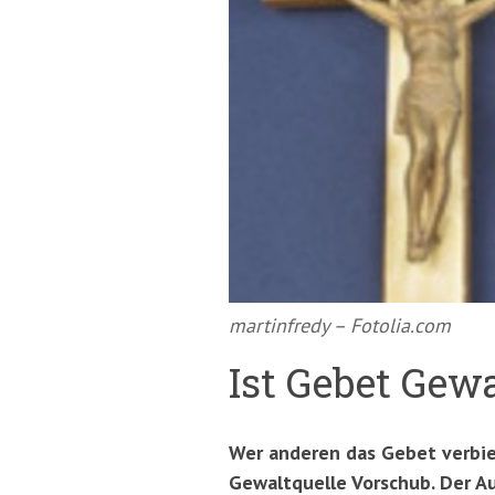
springen
(Accesskey
'2')
martinfredy – Fotolia.com
Ist Gebet Gewa
Wer anderen das Gebet verbiet
Gewaltquelle Vorschub. Der A