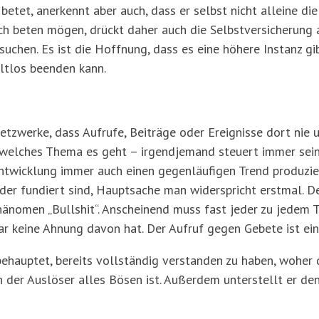
 betet, anerkennt aber auch, dass er selbst nicht alleine d
ch beten mögen, drückt daher auch die Selbstversicherung 
uchen. Es ist die Hoffnung, dass es eine höhere Instanz g
ltlos beenden kann.
 Netzwerke, dass Aufrufe, Beiträge oder Ereignisse dort ni
welches Thema es geht – irgendjemand steuert immer sein
twicklung immer auch einen gegenläufigen Trend produziert.
er fundiert sind, Hauptsache man widerspricht erstmal. D
hänomen „Bullshit“. Anscheinend muss fast jeder zu jedem
r keine Ahnung davon hat. Der Aufruf gegen Gebete ist ein 
 behauptet, bereits vollständig verstanden zu haben, wohe
 der Auslöser alles Bösen ist. Außerdem unterstellt er den 