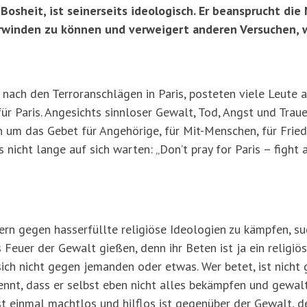
Bosheit, ist seinerseits ideologisch. Er beansprucht die
rwinden zu können und verweigert anderen Versuchen, 
 nach den Terroranschlägen in Paris, posteten viele Leute 
für Paris. Angesichts sinnloser Gewalt, Tod, Angst und Trau
 um das Gebet für Angehörige, für Mit-Menschen, für Friede
 nicht lange auf sich warten: „Don’t pray for Paris – fight 
dern gegen hasserfüllte religiöse Ideologien zu kämpfen, su
Feuer der Gewalt gießen, denn ihr Beten ist ja ein religiös
sich nicht gegen jemanden oder etwas. Wer betet, ist nicht 
ennt, dass er selbst eben nicht alles bekämpfen und gewalt
st einmal machtlos und hilflos ist gegenüber der Gewalt, de