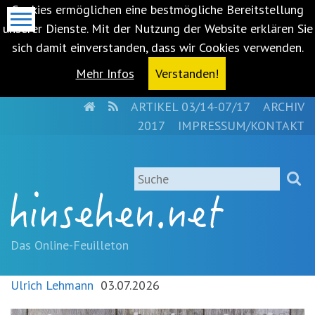
Cookies ermöglichen eine bestmögliche Bereitstellung
unserer Dienste. Mit der Nutzung der Website erklären Sie
sich damit einverstanden, dass wir Cookies verwenden.
Mehr Infos
Verstanden!
HOME
RSS
ARTIKEL 03/14-07/17
ARCHIV
Metanavigation
2017
IMPRESSUM/KONTAKT
Navigationsabkürzungen
Zum
Suche
Inhalt
springen
(Accesskey
'1')
Zur
Das Online-Feuilleton
Navigation
springen
Ulrich Lehmann
03.07.2026
(Accesskey