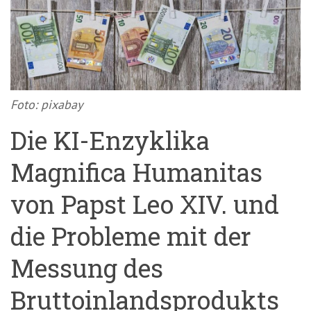
'3')
Zur
Suche
springen
(Accesskey
'2')
Foto: pixabay
Die KI-Enzyklika
Magnifica Humanitas
von Papst Leo XIV. und
die Probleme mit der
Messung des
Bruttoinlandsprodukts