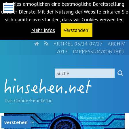
Cookies ermöglichen eine bestmögliche Bereitstellung
unserer Dienste. Mit der Nutzung der Website erklären Sie
sich damit einverstanden, dass wir Cookies verwenden.
Mehr Infos
Verstanden!
HOME
RSS
ARTIKEL 03/14-07/17
ARCHIV
Metanavigation
2017
IMPRESSUM/KONTAKT
Navigationsabkürzungen
Zum
Suche
Inhalt
springen
(Accesskey
'1')
Zur
Das Online-Feuilleton
Navigation
springen
(Accesskey
verstehen