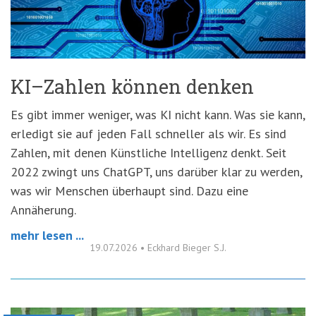
'3')
Zur
Suche
springen
(Accesskey
'2')
KI–Zahlen können denken
Es gibt immer weniger, was KI nicht kann. Was sie kann,
erledigt sie auf jeden Fall schneller als wir. Es sind
Zahlen, mit denen Künstliche Intelligenz denkt. Seit
2022 zwingt uns ChatGPT, uns darüber klar zu werden,
was wir Menschen überhaupt sind. Dazu eine
Annäherung.
mehr lesen ...
19.07.2026
•
Eckhard Bieger S.J.