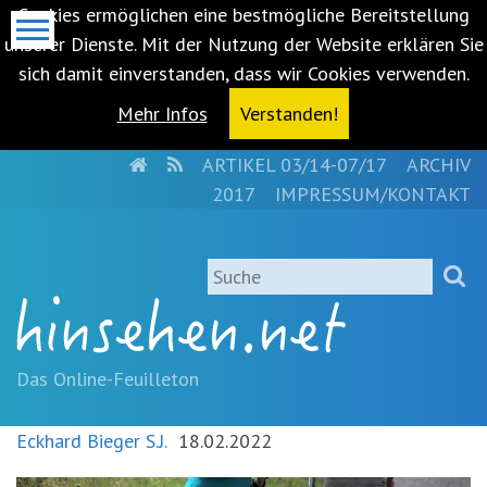
Cookies ermöglichen eine bestmögliche Bereitstellung
unserer Dienste. Mit der Nutzung der Website erklären Sie
sich damit einverstanden, dass wir Cookies verwenden.
Mehr Infos
Verstanden!
HOME
RSS
ARTIKEL 03/14-07/17
ARCHIV
Metanavigation
2017
IMPRESSUM/KONTAKT
Navigationsabkürzungen
Zum
Suche
Inhalt
springen
(Accesskey
'1')
Zur
Das Online-Feuilleton
Navigation
springen
Eckhard Bieger S.J.
18.02.2022
(Accesskey