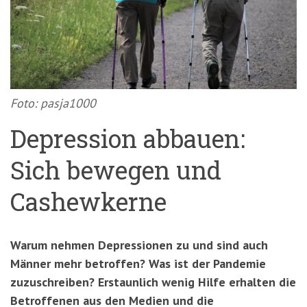
'3')
Zur
Suche
springen
(Accesskey
'2')
Foto: pasja1000
Depression abbauen:
Sich bewegen und
Cashewkerne
Warum nehmen Depressionen zu und sind auch
Männer mehr betroffen? Was ist der Pandemie
zuzuschreiben? Erstaunlich wenig Hilfe erhalten die
Betroffenen aus den Medien und die