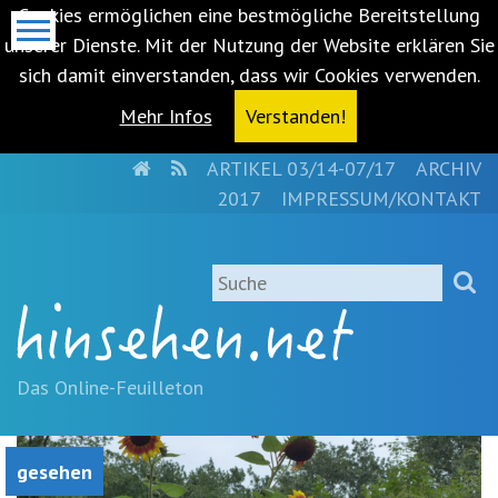
Cookies ermöglichen eine bestmögliche Bereitstellung
unserer Dienste. Mit der Nutzung der Website erklären Sie
sich damit einverstanden, dass wir Cookies verwenden.
Mehr Infos
Verstanden!
HOME
RSS
ARTIKEL 03/14-07/17
ARCHIV
Metanavigation
2017
IMPRESSUM/KONTAKT
Navigationsabkürzungen
Zum
Suche
Inhalt
springen
(Accesskey
'1')
Zur
Das Online-Feuilleton
Navigation
springen
(Accesskey
gesehen