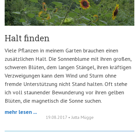
'3')
Zur
Suche
springen
(Accesskey
'2')
Halt finden
Viele Pflanzen in meinem Garten brauchen einen
zusätzlichen Halt. Die Sonnenblume mit ihren großen,
schweren Blüten, dem langen Stängel, ihren kräftigen
Verzweigungen kann dem Wind und Sturm ohne
fremde Unterstützung nicht Stand halten. Oft stehe
ich voll staunender Bewunderung vor ihren gelben
Blüten, die magnetisch die Sonne suchen.
mehr lesen ...
19.08.2017
•
Jutta Mügge