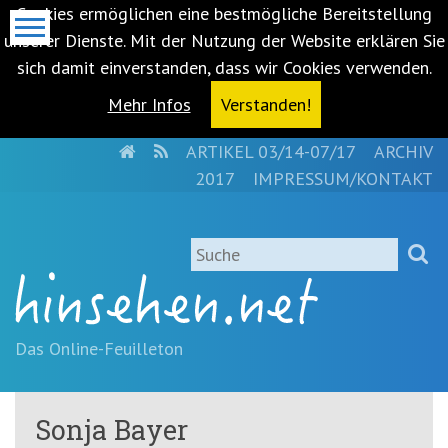
Cookies ermöglichen eine bestmögliche Bereitstellung
unserer Dienste. Mit der Nutzung der Website erklären Sie
sich damit einverstanden, dass wir Cookies verwenden.
Mehr Infos
Verstanden!
HOME
RSS
ARTIKEL 03/14-07/17
ARCHIV
Metanavigation
2017
IMPRESSUM/KONTAKT
Navigationsabkürzungen
Zum
Suche
Inhalt
springen
(Accesskey
'1')
Zur
Das Online-Feuilleton
Navigation
springen
(Accesskey
Sonja Bayer