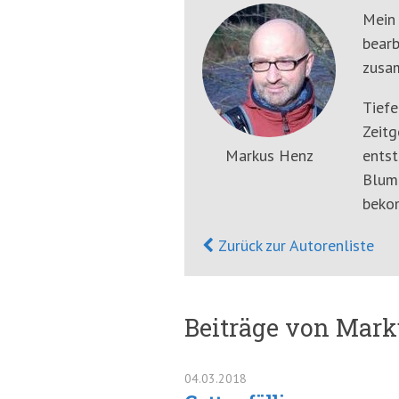
springen
Mein 
(Accesskey
bearb
'2')
zusa
Tiefe
Zeitg
Markus Henz
entst
Blume
beko
Zurück zur Autorenliste
Beiträge von Mar
04.03.2018