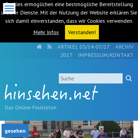
Cookies ermöglichen eine bestmögliche Bereitstellung
unserer Dienste. Mit der Nutzung der Website erklären Sie
sich damit einverstanden, dass wir Cookies verwenden.
Mehr Infos
Verstanden!
HOME
RSS
ARTIKEL 03/14-07/17
ARCHIV
Metanavigation
2017
IMPRESSUM/KONTAKT
Navigationsabkürzungen
Zum
Suche
Inhalt
springen
(Accesskey
'1')
Zur
Das Online-Feuilleton
Navigation
springen
(Accesskey
gesehen