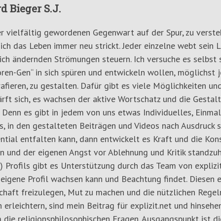
d Bieger S.J.
er vielfältig gewordenen Gegenwart auf der Spur, zu verste
ich das Leben immer neu strickt. Jeder einzelne webt sein 
ich ändernden Strömungen steuern. Ich versuche es selbst s
ren-Gen“ in sich spüren und entwickeln wollen, möglichst 
afieren, zu gestalten. Dafür gibt es viele Möglichkeiten u
ärft sich, es wachsen der aktive Wortschatz und die Gestal
 Denn es gibt in jedem von uns etwas Individuelles, Einmali
, in den gestalteten Beiträgen und Videos nach Ausdruck s
ntial entfalten kann, dann entwickelt es Kraft und die Kon
n und der eigenen Angst vor Ablehnung und Kritik standzuh
) Profils gibt es Unterstützung durch das Team von explizit
 eigene Profil wachsen kann und Beachtung findet. Diesen 
haft freizulegen, Mut zu machen und die nützlichen Regeln
 erleichtern, sind mein Beitrag für explizit.net und hinsehe
 die religionsphilosophischen Fragen. Ausgangspunkt ist d