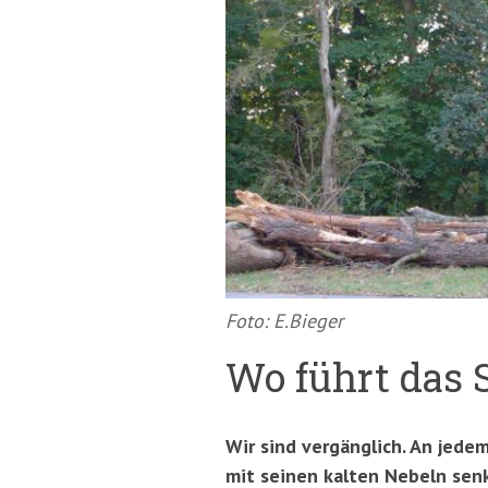
springen
(Accesskey
'2')
Foto: E.Bieger
Wo führt das 
Wir sind vergänglich. An jed
mit seinen kalten Nebeln senkt