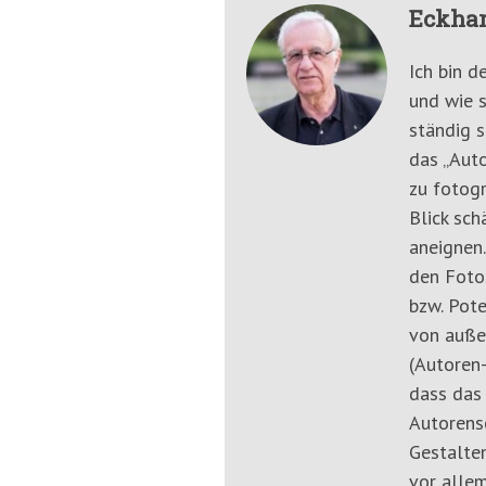
Eckhar
Ich bin d
und wie s
ständig s
das „Auto
zu fotogr
Blick sch
aneignen.
den Fotos
bzw. Pote
von auße
(Autoren-
dass das
Autorensc
Gestalten
vor allem