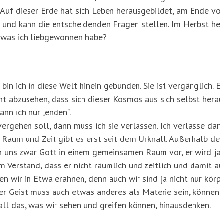
Auf dieser Erde hat sich Leben herausgebildet, am Ende vo
 und kann die entscheidenden Fragen stellen. Im Herbst hei
, was ich liebgewonnen habe?
bin ich in diese Welt hinein gebunden. Sie ist vergänglich. 
ht abzusehen, dass sich dieser Kosmos aus sich selbst her
ann ich nur „enden“.
vergehen soll, dann muss ich sie verlassen. Ich verlasse da
. Raum und Zeit gibt es erst seit dem Urknall. Außerhalb d
en uns zwar Gott in einem gemeinsamen Raum vor, er wird ja
m Verstand, dass er nicht räumlich und zeitlich und damit a
en wir in Etwa erahnen, denn auch wir sind ja nicht nur kör
Der Geist muss auch etwas anderes als Materie sein, können
all das, was wir sehen und greifen können, hinausdenken.