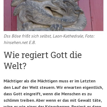
'3')
Zur
Suche
springen
(Accesskey
'2')
Dss Böse frißt sich selbst, Laon-Kathedrale, Foto:
hinsehen.net E.B.
Wie regiert Gott die
Welt?
Mächtiger als die Mächtigen muss er im Letzten
den Lauf der Welt steuern. Wir erwarten eigentlich,
dass Gott eingreift, wenn die Menschen es zu
schlimm treiben. Aber wenn er das mit Gewalt täte,
wäre er wie einer der Kriegsherren. Regiert er dann