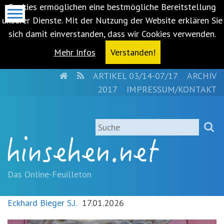
Cookies ermöglichen eine bestmögliche Bereitstellung
unserer Dienste. Mit der Nutzung der Website erklären Sie
sich damit einverstanden, dass wir Cookies verwenden.
Mehr Infos
Verstanden!
HOME
RSS
ARTIKEL 03/14-07/17
ARCHIV
Metanavigation
2017
IMPRESSUM/KONTAKT
Navigationsabkürzungen
Zum
Suche
Inhalt
springen
(Accesskey
'1')
Zur
Das Online-Feuilleton
Navigation
springen
Eckhard Bieger S.J.
17.01.2026
(Accesskey