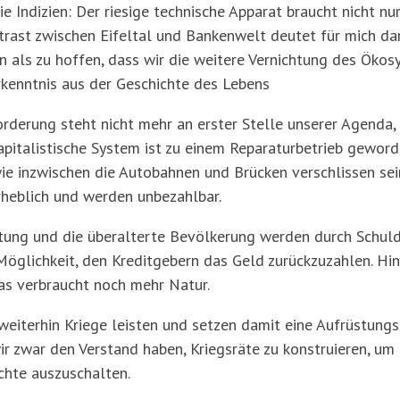
ie Indizien: Der riesige technische Apparat braucht nicht n
rast zwischen Eifeltal und Bankenwelt deutet für mich dara
 als zu hoffen, dass wir die weitere Vernichtung des Öko
kenntnis aus der Geschichte des Lebens
erung steht nicht mehr an erster Stelle unserer Agenda,
apitalistische System ist zu einem Reparaturbetrieb geword
ie inzwischen die Autobahnen und Brücken verschlissen sein
heblich und werden unbezahlbar.
ung und die überalterte Bevölkerung werden durch Schuld
öglichkeit, den Kreditgebern das Geld zurückzuzahlen. Hi
Das verbraucht noch mehr Natur.
iterhin Kriege leisten und setzen damit eine Aufrüstungss
ir zwar den Verstand haben, Kriegsräte zu konstruieren, u
chte auszuschalten.