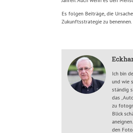
Jahren. Auch wenn es den Mensch
Es folgen Beiträge, die Ursac
Zukunftsstrategie zu benennen.
Eckhar
Ich bin d
und wie s
ständig s
das „Auto
zu fotogr
Blick sch
aneignen.
den Fotos