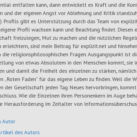
ntial entfalten kann, dann entwickelt es Kraft und die Kon
n und der eigenen Angst vor Ablehnung und Kritik standzuh
) Profils gibt es Unterstützung durch das Team von explizit
 eigene Profil wachsen kann und Beachtung findet. Diesen 
haft freizulegen, Mut zu machen und die nützlichen Regeln
 erleichtern, sind mein Beitrag für explizit.net und hinsehe
 die religionsphilosophischen Fragen. Ausgangspunkt ist d
tellung von etwas Absolutem in den Menschen kommt, sie i
en und damit die Freiheit des einzelnen zu stärken, nämlic
n „Roten Faden“ für das eigene Leben zu finden. Weil die 
n der Gesellschaft jeden Tag Neues hervorbringen, kommt 
chluss. Wie die Einzelnen ihren Personenkern im Auge beha
e Herausforderung im Zeitalter von Informationsüberschus
 Autor
rtikel des Autors