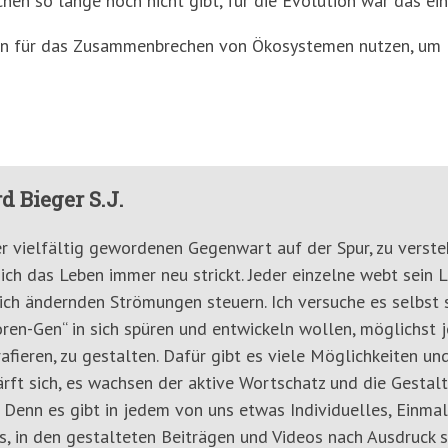
en so lange noch nicht gibt, für die Evolution war das ein
hen für das Zusammenbrechen von Ökosystemen nutzen, um B
d Bieger S.J.
er vielfältig gewordenen Gegenwart auf der Spur, zu verste
ich das Leben immer neu strickt. Jeder einzelne webt sein 
ich ändernden Strömungen steuern. Ich versuche es selbst s
ren-Gen“ in sich spüren und entwickeln wollen, möglichst 
afieren, zu gestalten. Dafür gibt es viele Möglichkeiten u
ärft sich, es wachsen der aktive Wortschatz und die Gestal
 Denn es gibt in jedem von uns etwas Individuelles, Einmali
, in den gestalteten Beiträgen und Videos nach Ausdruck s