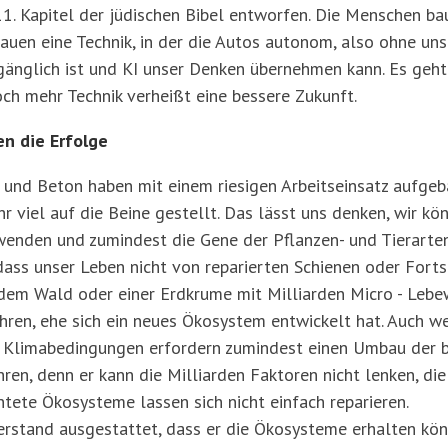
11. Kapitel der jüdischen Bibel entworfen. Die Menschen ba
auen eine Technik, in der die Autos autonom, also ohne uns
gänglich ist und KI unser Denken übernehmen kann. Es geht
och mehr Technik verheißt eine bessere Zukunft.
n die Erfolge
n und Beton haben mit einem riesigen Arbeitseinsatz aufge
r viel auf die Beine gestellt. Das lässt uns denken, wir kö
enden und zumindest die Gene der Pflanzen- und Tierarten
dass unser Leben nicht von reparierten Schienen oder Forts
m Wald oder einer Erdkrume mit Milliarden Micro - Lebew
Jahren, ehe sich ein neues Ökosystem entwickelt hat. Auch w
 Klimabedingungen erfordern zumindest einen Umbau der b
ren, denn er kann die Milliarden Faktoren nicht lenken, die
ete Ökosysteme lassen sich nicht einfach reparieren.
rstand ausgestattet, dass er die Ökosysteme erhalten kön