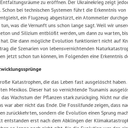
 Entfaltungsräume zu eröffnen. Der Ukrainekrieg zeigt je
. Schon bei technischen Systemen führt die Erkenntnis von 
tgleist, ein Flugzeug abgestürzt, ein Atommeiler durchgegl
s tun, was die Vernunft uns schon lange sagt. Weil wir unse
eton und Silizium entblößt werden, um dann zu warten, bis
hat. Die dann mögliche Evolution funktioniert nicht auf Kn
trag die Szenarien von lebensvernichtenden Naturkatastro
ben jetzt schon tun können, im Folgenden eine Erkenntnis d
twicklungssprünge
große Katastrophen, die das Leben fast ausgelöscht haben. 
en Mexikos. Dieser hat so vernichtende Tsunamis ausgelöst
das Wachstum der Pflanzen stark zurückging. Nicht nur die 
s war aber nicht das Ende. Die Fossilfunde zeigen, dass na
ten zurückkehrten, sondern die Evolution einen Sprung mac
lt entstanden erst nach dem Abklingen der Klimakatastroph