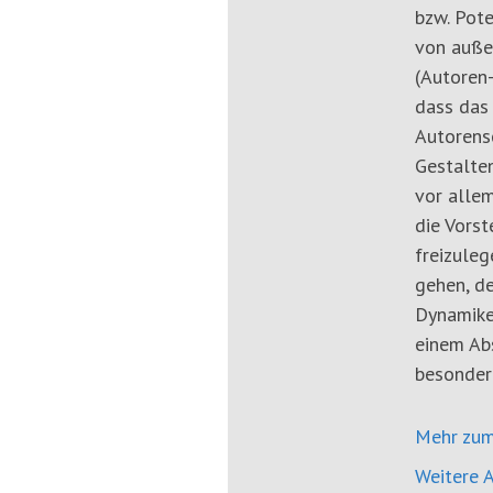
bzw. Pote
von auße
(Autoren-
dass das
Autorensc
Gestalten
vor allem
die Vors
freizuleg
gehen, de
Dynamike
einem Abs
besonder
Mehr zum
Weitere A