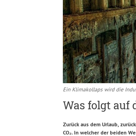
springen
(Accesskey
'2')
Ein Klimakollaps wird die Indu
Was folgt auf
Zurück aus dem Urlaub, zurück 
CO₂. In welcher der beiden Wel