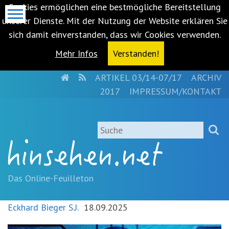
Cookies ermöglichen eine bestmögliche Bereitstellung
unserer Dienste. Mit der Nutzung der Website erklären Sie
sich damit einverstanden, dass wir Cookies verwenden.
Mehr Infos
Verstanden!
HOME
RSS
ARTIKEL 03/14-07/17
ARCHIV
Metanavigation
2017
IMPRESSUM/KONTAKT
Navigationsabkürzungen
Zum
Suche
Inhalt
springen
(Accesskey
'1')
Zur
Das Online-Feuilleton
Navigation
springen
Eckhard Bieger S.J.
18.09.2025
(Accesskey