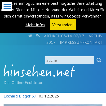
Cookies ermöglichen eine bestmögliche Bereitstellung
unserer Dienste. Mit der Nutzung der Website erklären Sie
sich damit einverstanden, dass wir Cookies verwenden.
Mehr Infos
Verstanden!
HOME
RSS
ARTIKEL 03/14-07/17
ARCHIV
Metanavigation
2017
IMPRESSUM/KONTAKT
Navigationsabkürzungen
Zum
Suche
Inhalt
springen
(Accesskey
'1')
Zur
Das Online-Feuilleton
Navigation
springen
Eckhard Bieger S.J.
05.12.2025
(Accesskey