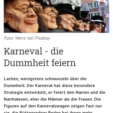
'3')
Zur
Suche
springen
(Accesskey
'2')
Foto: Werni bei Pixabay
Karneval - die
Dummheit feiern
Lachen, wenigstens schmunzeln über die
Dummheit. Der Karneval hat diese besondere
Strategie entwickelt, er feiert den Narren und die
Narrhalesen, eher die Männer als die Frauen. Die
Figuren auf den Karnevalswagen zeigen fast nur
sie, die Büttenredner finden bei ihnen mehr