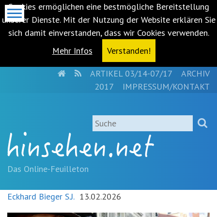
Cookies ermöglichen eine bestmögliche Bereitstellung
unserer Dienste. Mit der Nutzung der Website erklären Sie
sich damit einverstanden, dass wir Cookies verwenden.
Mehr Infos
Verstanden!
HOME
RSS
ARTIKEL 03/14-07/17
ARCHIV
Metanavigation
2017
IMPRESSUM/KONTAKT
Navigationsabkürzungen
Zum
Suche
Inhalt
springen
(Accesskey
'1')
Zur
Das Online-Feuilleton
Navigation
springen
Eckhard Bieger S.J.
13.02.2026
(Accesskey