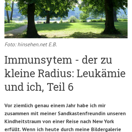
'3')
Zur
Suche
springen
(Accesskey
'2')
Foto: hinsehen.net E.B.
Immunsytem - der zu
kleine Radius: Leukämie
und ich, Teil 6
Vor ziemlich genau einem Jahr habe ich mir
zusammen mit meiner Sandkastenfreundin unseren
Kindheitstraum von einer Reise nach New York
erfüllt. Wenn ich heute durch meine Bildergalerie