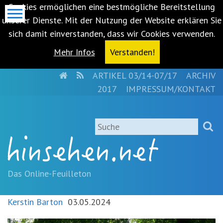
Cookies ermöglichen eine bestmögliche Bereitstellung
unserer Dienste. Mit der Nutzung der Website erklären Sie
sich damit einverstanden, dass wir Cookies verwenden.
Mehr Infos
Verstanden!
HOME
RSS
ARTIKEL 03/14-07/17
ARCHIV
Metanavigation
2017
IMPRESSUM/KONTAKT
Navigationsabkürzungen
Zum
Suche
Inhalt
springen
(Accesskey
'1')
Zur
Das Online-Feuilleton
Navigation
springen
Kerstin Barton
03.05.2024
(Accesskey