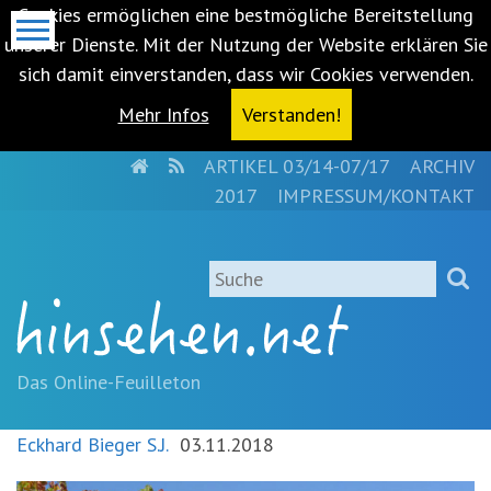
Cookies ermöglichen eine bestmögliche Bereitstellung
unserer Dienste. Mit der Nutzung der Website erklären Sie
sich damit einverstanden, dass wir Cookies verwenden.
Mehr Infos
Verstanden!
HOME
RSS
ARTIKEL 03/14-07/17
ARCHIV
Metanavigation
2017
IMPRESSUM/KONTAKT
Navigationsabkürzungen
Zum
Suche
Inhalt
springen
(Accesskey
'1')
Zur
Das Online-Feuilleton
Navigation
springen
Eckhard Bieger S.J.
03.11.2018
(Accesskey