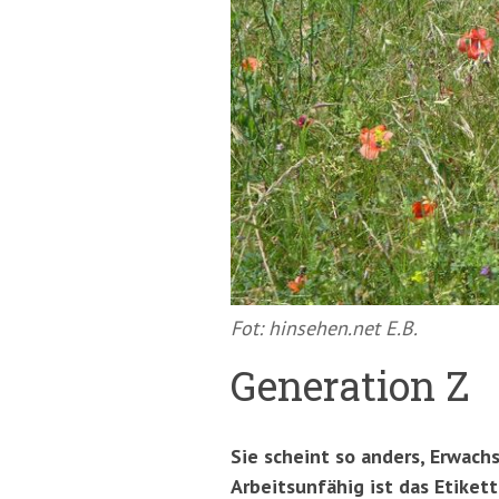
springen
(Accesskey
'2')
Fot: hinsehen.net E.B.
Generation Z
Sie scheint so anders, Erwach
Arbeitsunfähig ist das Etiket