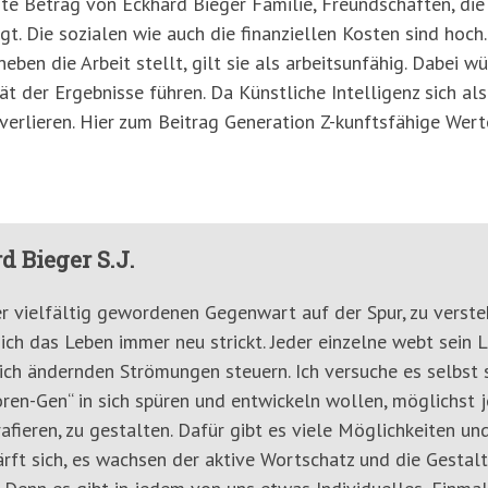
te Betrag von Eckhard Bieger Familie, Freundschaften, die
gt. Die sozialen wie auch die finanziellen Kosten sind hoch.
eben die Arbeit stellt, gilt sie als arbeitsunfähig. Dabei 
ät der Ergebnisse führen. Da Künstliche Intelligenz sich al
verlieren. Hier zum Beitrag Generation Z-kunftsfähige Wert
d Bieger S.J.
er vielfältig gewordenen Gegenwart auf der Spur, zu verste
ich das Leben immer neu strickt. Jeder einzelne webt sein 
ich ändernden Strömungen steuern. Ich versuche es selbst s
ren-Gen“ in sich spüren und entwickeln wollen, möglichst 
afieren, zu gestalten. Dafür gibt es viele Möglichkeiten u
ärft sich, es wachsen der aktive Wortschatz und die Gestal