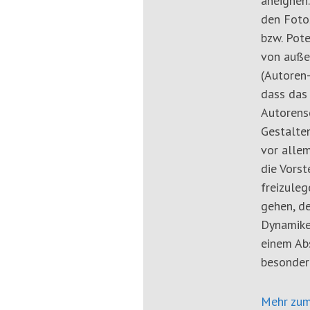
aneignen.
den Fotos
bzw. Pote
von auße
(Autoren-
dass das
Autorensc
Gestalten
vor allem
die Vors
freizuleg
gehen, de
Dynamike
einem Abs
besonder
Mehr zum