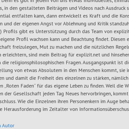
 Denn es gibt in jedem von uns etwas Individuelles, Einmali
, in den gestalteten Beiträgen und Videos nach Ausdruck s
ntial entfalten kann, dann entwickelt es Kraft und die Kon
n und der eigenen Angst vor Ablehnung und Kritik standzuh
) Profils gibt es Unterstützung durch das Team von explizit
 eigene Profil wachsen kann und Beachtung findet. Diesen 
haft freizulegen, Mut zu machen und die nützlichen Regeln
 erleichtern, sind mein Beitrag für explizit.net und hinsehe
 die religionsphilosophischen Fragen. Ausgangspunkt ist d
tellung von etwas Absolutem in den Menschen kommt, sie i
en und damit die Freiheit des einzelnen zu stärken, nämlic
n „Roten Faden“ für das eigene Leben zu finden. Weil die 
n der Gesellschaft jeden Tag Neues hervorbringen, kommt 
chluss. Wie die Einzelnen ihren Personenkern im Auge beha
e Herausforderung im Zeitalter von Informationsüberschus
 Autor