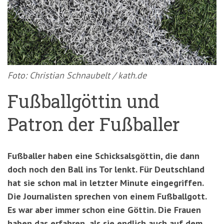
'3')
Zur
Suche
springen
(Accesskey
'2')
Foto: Christian Schnaubelt / kath.de
Fußballgöttin und
Patron der Fußballer
Fußballer haben eine Schicksalsgöttin, die dann
doch noch den Ball ins Tor lenkt. Für Deutschland
hat sie schon mal in letzter Minute eingegriffen.
Die Journalisten sprechen von einem Fußballgott.
Es war aber immer schon eine Göttin. Die Frauen
haben das erfahren, als sie endlich auch auf dem