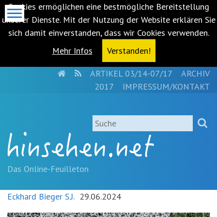
Cookies ermöglichen eine bestmögliche Bereitstellung
unserer Dienste. Mit der Nutzung der Website erklären Sie
sich damit einverstanden, dass wir Cookies verwenden.
Mehr Infos
Verstanden!
HOME
RSS
ARTIKEL 03/14-07/17
ARCHIV
Metanavigation
2017
IMPRESSUM/KONTAKT
Navigationsabkürzungen
Zum
Suche
Inhalt
springen
(Accesskey
'1')
Zur
Das Online-Feuilleton
Navigation
springen
Eckhard Bieger S.J.
29.06.2024
(Accesskey