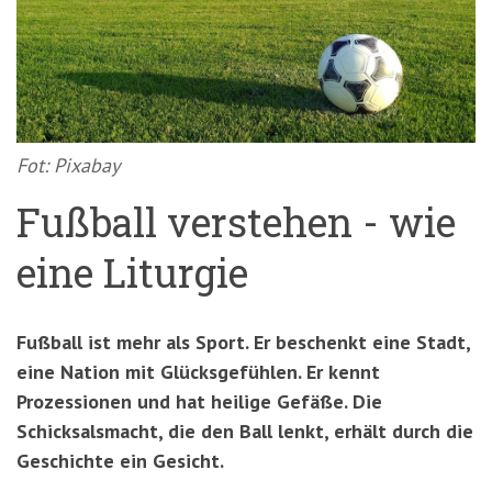
'3')
Zur
Suche
springen
(Accesskey
'2')
Fot: Pixabay
Fußball verstehen - wie
eine Liturgie
Fußball ist mehr als Sport. Er beschenkt eine Stadt,
eine Nation mit Glücksgefühlen. Er kennt
Prozessionen und hat heilige Gefäße. Die
Schicksalsmacht, die den Ball lenkt, erhält durch die
Geschichte ein Gesicht.