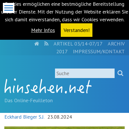
Cookies ermöglichen eine bestmögliche Bereitstellung
unserer Dienste. Mit der Nutzung der Website erklären Sie
sich damit einverstanden, dass wir Cookies verwenden.
Mehr Infos
Verstanden!
HOME
RSS
ARTIKEL 03/14-07/17
ARCHIV
Metanavigation
2017
IMPRESSUM/KONTAKT
Navigationsabkürzungen
Zum
Suche
Inhalt
springen
(Accesskey
'1')
Zur
Das Online-Feuilleton
Navigation
springen
Eckhard Bieger S.J.
23.08.2024
(Accesskey