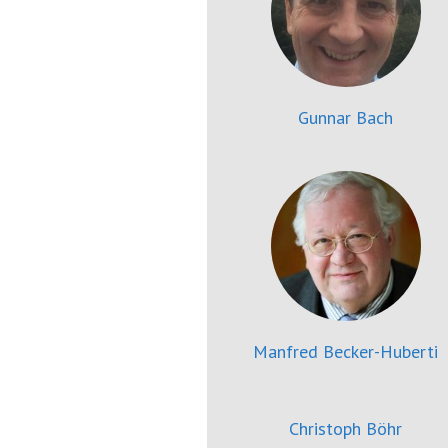
springen
(Accesskey
'2')
Gunnar Bach
Manfred Becker-Huberti
Christoph Böhr